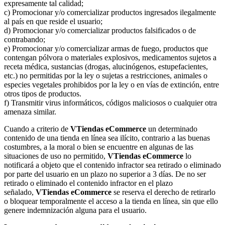
expresamente tal calidad;
c) Promocionar y/o comercializar productos ingresados ilegalmente
al país en que reside el usuario;
d) Promocionar y/o comercializar productos falsificados o de
contrabando;
e) Promocionar y/o comercializar armas de fuego, productos que
contengan pólvora o materiales explosivos, medicamentos sujetos a
receta médica, sustancias (drogas, alucinógenos, estupefacientes,
etc.) no permitidas por la ley o sujetas a restricciones, animales o
especies vegetales prohibidos por la ley o en vías de extinción, entre
otros tipos de productos.
f) Transmitir virus informáticos, códigos maliciosos o cualquier otra
amenaza similar.
Cuando a criterio de
VTiendas
eCommerce
un determinado
contenido de una tienda en línea sea ilícito, contrario a las buenas
costumbres, a la moral o bien se encuentre en algunas de las
situaciones de uso no permitido,
VTiendas
eCommerce
lo
notificará a objeto que el contenido infractor sea retirado o eliminado
por parte del usuario en un plazo no superior a 3 días. De no ser
retirado o eliminado el contenido infractor en el plazo
señalado,
VTiendas
eCommerce
se reserva el derecho de retirarlo
o bloquear temporalmente el acceso a la tienda en línea, sin que ello
genere indemnización alguna para el usuario.