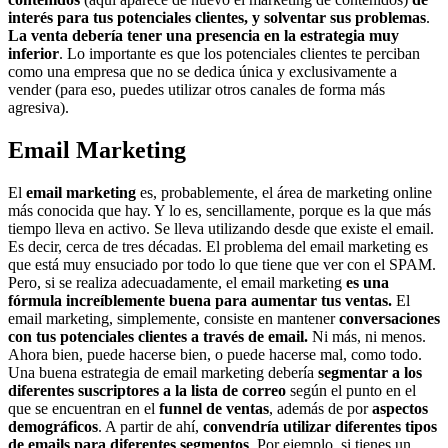
interés para tus potenciales clientes, y solventar sus problemas
.
La venta debería tener una presencia en la estrategia muy
inferior
. Lo importante es que los potenciales clientes te perciban
como una empresa que no se dedica única y exclusivamente a
vender (para eso, puedes utilizar otros canales de forma más
agresiva).
Email Marketing
El
email marketing
es, probablemente, el área de marketing online
más conocida que hay. Y lo es, sencillamente, porque es la que más
tiempo lleva en activo. Se lleva utilizando desde que existe el email.
Es decir, cerca de tres décadas. El problema del email marketing es
que está muy ensuciado por todo lo que tiene que ver con el SPAM.
Pero, si se realiza adecuadamente, el email marketing
es una
fórmula increíblemente buena para aumentar tus ventas.
El
email marketing, simplemente, consiste en mantener
conversaciones
con tus potenciales clientes a través de email.
Ni más, ni menos.
Ahora bien, puede hacerse bien, o puede hacerse mal, como todo.
Una buena estrategia de email marketing debería
segmentar a los
diferentes suscriptores a la lista de correo
según el punto en el
que se encuentran en el
funnel de ventas
, además de por
aspectos
demográficos
. A partir de ahí,
convendría utilizar diferentes tipos
de emails para diferentes segmentos
. Por ejemplo, si tienes un