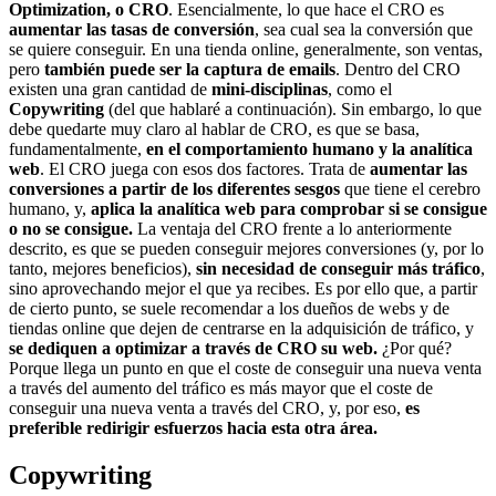
Optimization, o CRO
. Esencialmente, lo que hace el CRO es
aumentar las tasas de conversión
, sea cual sea la conversión que
se quiere conseguir. En una tienda online, generalmente, son ventas,
pero
también puede ser la captura de emails
. Dentro del CRO
existen una gran cantidad de
mini-disciplinas
, como el
Copywriting
(del que hablaré a continuación). Sin embargo, lo que
debe quedarte muy claro al hablar de CRO, es que se basa,
fundamentalmente,
en el comportamiento humano y la analítica
web
. El CRO juega con esos dos factores. Trata de
aumentar las
conversiones a partir de los diferentes sesgos
que tiene el cerebro
humano, y,
aplica la analítica web para comprobar si se consigue
o no se consigue.
La ventaja del CRO frente a lo anteriormente
descrito, es que se pueden conseguir mejores conversiones (y, por lo
tanto, mejores beneficios),
sin necesidad de conseguir más tráfico
,
sino aprovechando mejor el que ya recibes. Es por ello que, a partir
de cierto punto, se suele recomendar a los dueños de webs y de
tiendas online que dejen de centrarse en la adquisición de tráfico, y
se dediquen a optimizar a través de CRO su web.
¿Por qué?
Porque llega un punto en que el coste de conseguir una nueva venta
a través del aumento del tráfico es más mayor que el coste de
conseguir una nueva venta a través del CRO, y, por eso,
es
preferible redirigir esfuerzos hacia esta otra área.
Copywriting