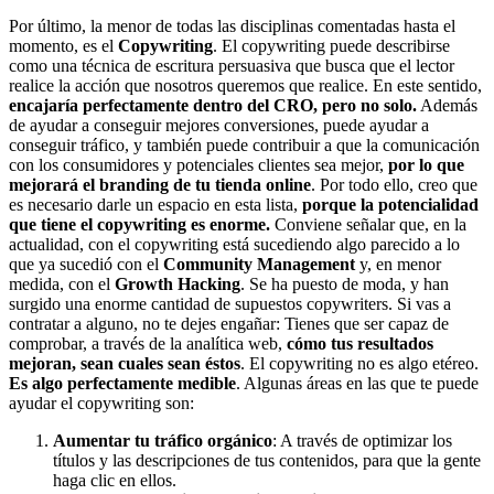
Por último, la menor de todas las disciplinas comentadas hasta el
momento, es el
Copywriting
. El copywriting puede describirse
como una técnica de escritura persuasiva que busca que el lector
realice la acción que nosotros queremos que realice. En este sentido,
encajaría perfectamente dentro del CRO, pero no solo.
Además
de ayudar a conseguir mejores conversiones, puede ayudar a
conseguir tráfico, y también puede contribuir a que la comunicación
con los consumidores y potenciales clientes sea mejor,
por lo que
mejorará el branding de tu tienda online
. Por todo ello, creo que
es necesario darle un espacio en esta lista,
porque la potencialidad
que tiene el copywriting es enorme.
Conviene señalar que, en la
actualidad, con el copywriting está sucediendo algo parecido a lo
que ya sucedió con el
Community Management
y, en menor
medida, con el
Growth Hacking
. Se ha puesto de moda, y han
surgido una enorme cantidad de supuestos copywriters. Si vas a
contratar a alguno, no te dejes engañar: Tienes que ser capaz de
comprobar, a través de la analítica web,
cómo tus resultados
mejoran, sean cuales sean éstos
. El copywriting no es algo etéreo.
Es algo perfectamente medible
. Algunas áreas en las que te puede
ayudar el copywriting son:
Aumentar tu tráfico orgánico
: A través de optimizar los
títulos y las descripciones de tus contenidos, para que la gente
haga clic en ellos.