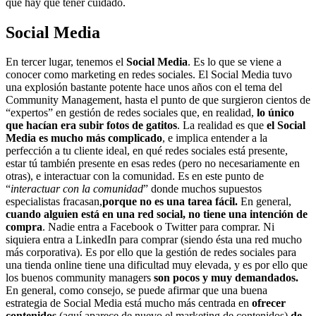
que hay que tener cuidado.
Social Media
En tercer lugar, tenemos el
Social Media
. Es lo que se viene a
conocer como marketing en redes sociales. El Social Media tuvo
una explosión bastante potente hace unos años con el tema del
Community Management, hasta el punto de que surgieron cientos de
“expertos” en gestión de redes sociales que, en realidad,
lo
único
que hacían era subir fotos de gatitos
. La realidad es que
el Social
Media es mucho más complicado
, e implica entender a la
perfección a tu cliente ideal, en qué redes sociales está presente,
estar tú también presente en esas redes (pero no necesariamente en
otras), e interactuar con la comunidad. Es en este punto de
“
interactuar con la comunidad
” donde muchos supuestos
especialistas fracasan,
porque no es una tarea fácil.
En general,
cuando alguien está en una red social, no tiene una intención de
compra
. Nadie entra a Facebook o Twitter para comprar. Ni
siquiera entra a LinkedIn para comprar (siendo ésta una red mucho
más corporativa). Es por ello que la gestión de redes sociales para
una tienda online tiene una dificultad muy elevada, y es por ello que
los buenos community managers
son pocos y muy demandados.
En general, como consejo, se puede afirmar que una buena
estrategia de Social Media está mucho más centrada en
ofrecer
contenidos
(aquí aparece de nuevo el marketing de contenidos)
de