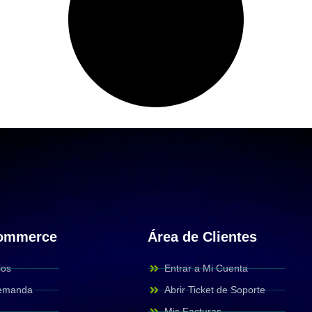
Commerce
Área de Clientes
ios
Entrar a Mi Cuenta
Demanda
Abrir Ticket de Soporte
Mis Facturas