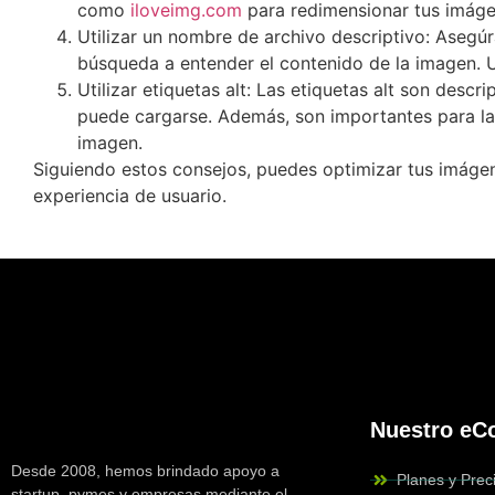
como
iloveimg.com
para redimensionar tus imáge
Utilizar un nombre de archivo descriptivo: Aseg
búsqueda a entender el contenido de la imagen. U
Utilizar etiquetas alt: Las etiquetas alt son desc
puede cargarse. Además, son importantes para la a
imagen.
Siguiendo estos consejos, puedes optimizar tus imágen
experiencia de usuario.
Nuestro e
Desde 2008, hemos brindado apoyo a
Planes y Prec
startup, pymes y empresas mediante el