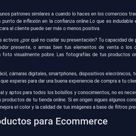
lgunos patrones similares a cuando lo haces en los comercios tr
n punto de inflexión en la confianza online.Lo que es indudabl
 cara al cliente puede ser más o menos positiva.
res activos ¿por qué no cuidar su presentación? Tu capacidad d
dor presente, o armas bien tus elementos de venta o los cl
a foto visualmente pobre. Las fotografías de tus productos o
ácil, cámaras digitales, smartphones, dispositivos elecrónicos, 
¿a que esperas para dar una buena experiencia de compra a tu clie
al y aptos para todos los bolsillos y conocimientos, no es nec
roductos de tu tienda online. Si en origen sigues algunos cons
ejora el color y la calidad de tus imágenes a base de filtros pre
roductos para Ecommerce