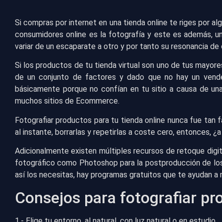
Si compras por internet en una tienda online te riges por a
consumidores online es la fotografía y este es además, u
variar de un escaparate a otro y por tanto su resonancia de
Si los productos de tu tienda virtual son uno de tus mayo
de un conjunto de factores y dado que no hay un vende
básicamente porque no confían en tu sitio a causa de un
muchos sitios de Ecommerce.
Fotografiar productos para tu tienda online nunca fue tan f
al instante, borrarlas y repetirlas a coste cero, entonces, 
Adicionalmente existen múltiples recursos de retoque digit
fotográfico como Photoshop para la postproducción de los p
así los necesitas, hay programas gratuitos que te ayudan a m
Consejos para fotografiar p
1.- Elige tu entorno, al natural, con luz natural o en estudio.