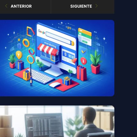
ANTERIOR
SIGUIENTE
LEER MÁS
Cómo Promocionar Tu
Tienda Online Y Generar Más
Ventas Con Publicidad De
Pago
Productos Que Más Se