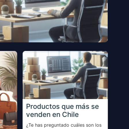
Venden En Chile
Cóm
Productos que más se
onl
venden en Chile
Si er
¿Te has preguntado cuáles son los