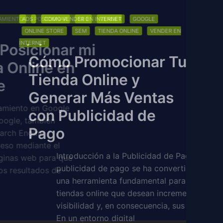
ADS
COMO VENDER EN INTERNET
GOOGLE
ONLINE STORE
SEM
TIENDA ONLINE
VENDER EN
INTERNET
Cómo Promocionar Tu
Tienda Online y
Generar Más Ventas
con Publicidad de
Pago
Introducción a la Publicidad de Pago La
publicidad de pago se ha convertido en
una herramienta fundamental para las
tiendas online que desean incrementar su
visibilidad y, en consecuencia, sus ventas.
En un entorno digital