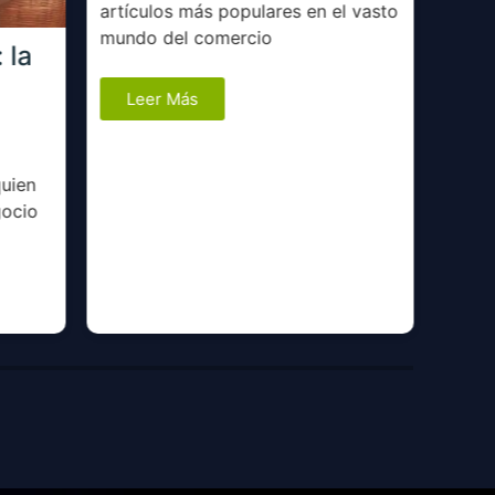
y te 
artículos más populares en el vasto
estab
mundo del comercio
 la
Le
Leer Más
quien
gocio