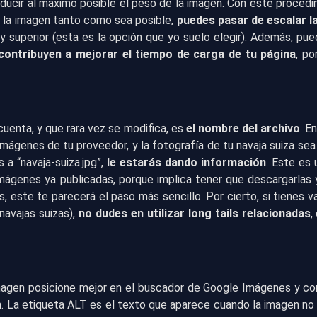
educir al máximo posible el peso de la imagen. Con este proced
de la imagen tanto como sea posible,
puedes pasar de escalar l
 superior (esta es la opción que yo suelo elegir). Además, pued
 contribuyen a mejorar el tiempo de carga de tu página
, p
.
uenta, y que rara vez se modifica, es
el nombre del archivo
. E
mágenes de tu proveedor, y la fotografía de tu navaja suiza sea
 a “navaja-suiza.jpg”,
le estarás dando información
. Este es 
imágenes ya publicadas, porque implica tener que descargarlas
es, este te parecerá el paso más sencillo. Por cierto, si tiene
avajas suizas),
no dudes en utilizar long tails relacionadas
,
agen posicione mejor en el buscador de Google Imágenes y cont
n. La etiqueta ALT es el texto que aparece cuando la imagen no 