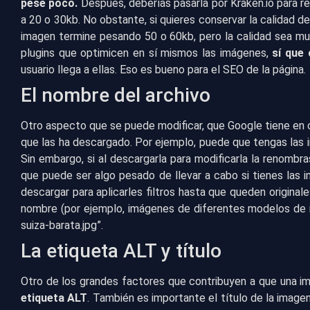
pese poco.
Después, deberías pasarla por Kraken.io para r
a 20 o 30kb. No obstante, si quieres conservar la calidad 
imagen termine pesando 50 o 60kb, pero la calidad sea muy
plugins que optimicen en sí mismos las imágenes,
sí que
usuario llega a ellas. Eso es bueno para el SEO de la página
El nombre del archivo
Otro aspecto que se puede modificar, que Google tiene en c
que las ha descargado. Por ejemplo, puede que tengas las i
Sin embargo, si al descargarla para modificarla la renombras
que puede ser algo pesado de llevar a cabo si tienes las 
descargar para aplicarles filtros hasta que queden original
nombre (por ejemplo, imágenes de diferentes modelos de n
suiza-barata.jpg”.
La etiqueta ALT y título
Otro de los grandes factores que contribuyen a que una im
etiqueta ALT
. También es importante el título de la image