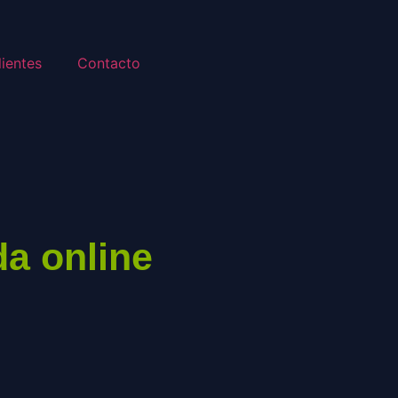
lientes
Contacto
da online