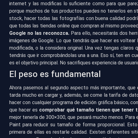
internet y las modificas lo suficiente como para que pare
porque muchos de tus productos puedes no tenerlos en sto
stock, hacer todas las fotografías con buena calidad podrí
que todas las tiendas online que compran al mismo provee
Google no las reconozca.
Para ello, necesitarás dos her
imágenes de Google. Lo que tendrás que hacer es voltear l
modificada, o la considera original. Una vez tengas claros
tendrás que ir comprobándolas una a una. Eso sí, ten en cu
es el objetivo principal. No sacrifiques experiencia de usua
El peso es fundamental
Ahora pasemos al segundo aspecto más importante, que 
tarda mucho en cargar y, además, se come la tarifa de dato
hacer con cualquier programa de edición gráfica básico, co
que hacer es
comprobar qué tamaño tienen que tener 
mejor tenerla de 300×300, que pesará mucho menos. Para ell
Paint para reducir su tamaño de forma proporcional. Esto
primera de ellas es restarle calidad. Existen diferentes si