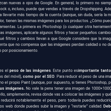
zcan nuevas a ojos de Google. En general, lo primero no siemp
ck o, incluso, puede que vendas a través de Dropshipping. Ade
a llevarte más tiempo de la cuenta (aunque, sin duda, sería la 
dor, tienen las mismas imágenes para los productos. ¿Cómo pue
ramientas. La primera es Photoshop (o cualquier otra herramient
as imágenes, aplicarle algunos filtros y hacer pequeños cambio
 qué filtros y cambios llevan a que Google considere que la imag
enta que no compensa que las imágenes pierdan calidad o no deje
rio por posicionamiento.
es el
peso de las imágenes
. Este punto es
importante tanto
s del móvil),
como por el SEO
. Para reducir el peso de una i
mo el propio Paint (aunque, por supuesto, si tienes Photoshop, p
tus imágenes.
No vale la pena tener una imagen de 1000×1000
o, simplemente, revisa dónde vas a colocar las imágenes y qué 
 reducirá notablemente el peso, pero todavía puedes reducirlo 
tios web donde puedes subir la imagen y “restarle” calidad.
Debe