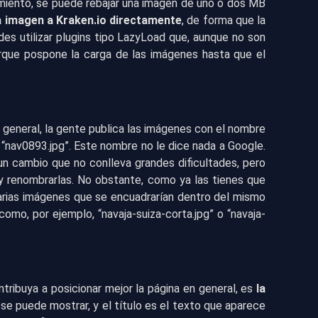
imiento, se puede rebajar una imagen de uno o dos MB
a imagen a Kraken.io directamente
, de forma que la
es utilizar plugins tipo LazyLoad que, aunque no son
orque pospone la carga de las imágenes hasta que el
n general, la gente publica las imágenes con el nombre
 “nav0893.jpg”. Este nombre no le dice nada a Google.
un cambio que no conlleva grandes dificultades, pero
 y renombrarlas. No obstante, como ya las tienes que
s varias imágenes que se encuadrarían dentro del mismo
 como, por ejemplo, “navaja-suiza-corta.jpg” o “navaja-
ribuya a posicionar mejor la página en general, es
la
se puede mostrar, y el título es el texto que aparece